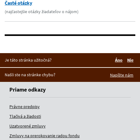
Časté otázky
(najčastejšie otázky žiadateľov o nájom)
Je táto stránka užitočná?
Áno
Nie
Boli tieto 
Boli 
Našli ste na stránke chybu?
Napíšte nám
Priame odkazy
Právne predpisy
Tlačivá a žiadosti
Uzatvorené zmluvy
Zmluvy na prerokovanie radou fondu